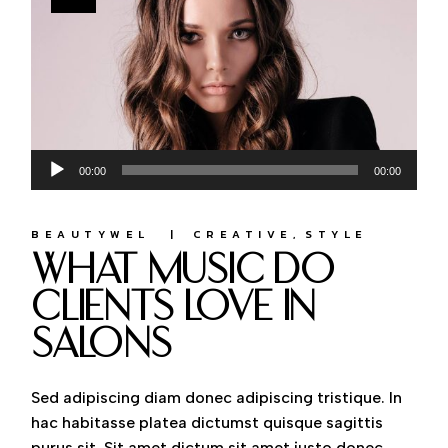
Lecteur
00:00
00:00
audio
BEAUTYWEL
CREATIVE
STYLE
what music do
clients love in
salons
Sed adipiscing diam donec adipiscing tristique. In
hac habitasse platea dictumst quisque sagittis
purus sit. Sit amet dictum sit amet justo donec