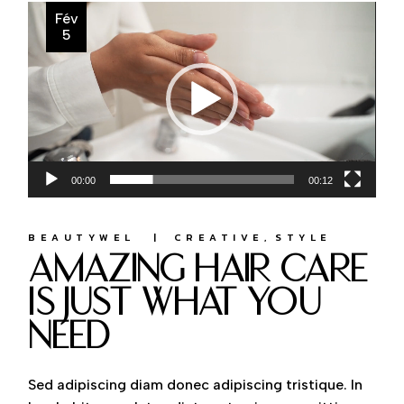
Lecteur
Fév
vidéo
5
00:00
00:12
BEAUTYWEL
CREATIVE
STYLE
amazing hair care
is just what you
need
Sed adipiscing diam donec adipiscing tristique. In